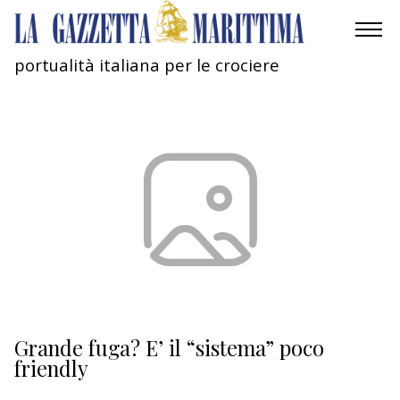
portualità italiana per le crociere
AMBIENTE
MOBILITÀ
INDUSTRIA
RICERCA
ECONOMIA
TURISMO
CULTURA
Grande fuga? E’ il “sistema” poco
friendly
NAUTICA