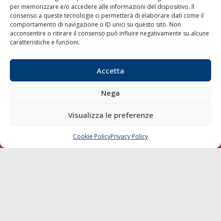
per memorizzare e/o accedere alle informazioni del dispositivo. Il
consenso a queste tecnologie ci permetterà di elaborare dati come il
LA GAZZETTA MARITTIMA
comportamento di navigazione o ID unici su questo sito. Non
acconsentire o ritirare il consenso può influire negativamente su alcune
Indirizzo:
Scali D'Azeglio, 20, 57123 Livorno
caratteristiche e funzioni.
Telefono:
0586 893358
Fax:
0586 892324
Accetta
Email:
redazione@gazzettamarittima.it
P.IVA:
00118570498
Nega
Società Editoriale Marittima a r.l. (Editore) - Autorizzazione
del Tribunale di Livorno n. 217 del 10 giugno 1968 - N°
iscrizione al ROC (Registro Operatori delle Comunicazioni)
Visualizza le preferenze
della Società Editoriale Marittima a r.l.: N° 1301 Iscrizione
della testata elettronica La Gazzetta Marittima al Tribunale
Cookie Policy
Privacy Policy
CHIAMA
SCRIVI
di Livorno del 15/09/2010.
LINK
Shipping
Porti/Interporti
Trasporti