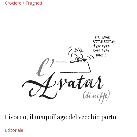
Crociere / Traghetti
EDITORIALI
Livorno, il maquillage del vecchio porto
L
s
Editoriale
Ed