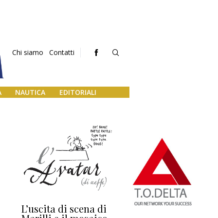
Chi siamo
Contatti
A
NAUTICA
EDITORIALI
L’uscita di scena di
Darsena a Europa,
Ho