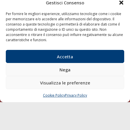
Gestisci Consenso
Email:
redazione@gazzettamarittima.it
P.IVA:
00118570498
Per fornire le migliori esperienze, utilizziamo tecnologie come i cookie
Società Editoriale Marittima a r.l. (Editore) - Autorizzazione
per memorizzare e/o accedere alle informazioni del dispositivo. Il
del Tribunale di Livorno n. 217 del 10 giugno 1968 - N°
consenso a queste tecnologie ci permetterà di elaborare dati come il
iscrizione al ROC (Registro Operatori delle Comunicazioni)
comportamento di navigazione o ID unici su questo sito. Non
della Società Editoriale Marittima a r.l.: N° 1301 Iscrizione
acconsentire o ritirare il consenso può influire negativamente su alcune
della testata elettronica La Gazzetta Marittima al Tribunale
caratteristiche e funzioni.
di Livorno del 15/09/2010.
Accetta
LINK
Nega
Shipping
Porti/Interporti
Visualizza le preferenze
Trasporti
Cookie Policy
Privacy Policy
CHIAMA
SCRIVI
Varie
Sostenibilità
Compagnie di Navigazione
Blue economy