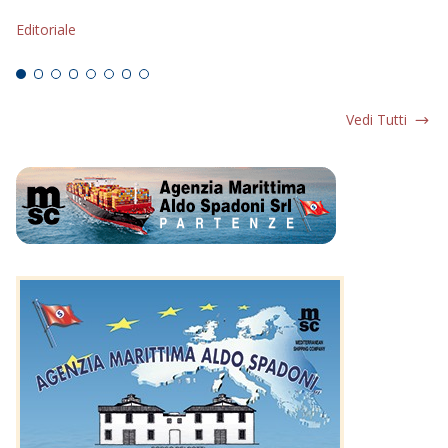
s
Editoriale
Ed
Vedi Tutti