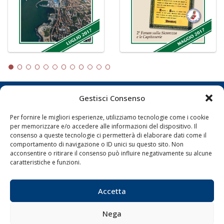
Gestisci Consenso
LA GAZZETTA MARITTIMA
Per fornire le migliori esperienze, utilizziamo tecnologie come i cookie
Indirizzo:
Scali D'Azeglio, 20, 57123 Livorno
per memorizzare e/o accedere alle informazioni del dispositivo. Il
consenso a queste tecnologie ci permetterà di elaborare dati come il
Telefono:
0586 893358
comportamento di navigazione o ID unici su questo sito. Non
Fax:
0586 892324
acconsentire o ritirare il consenso può influire negativamente su alcune
Email:
redazione@gazzettamarittima.it
caratteristiche e funzioni.
P.IVA:
00118570498
Società Editoriale Marittima a r.l. (Editore) - Autorizzazione
Accetta
del Tribunale di Livorno n. 217 del 10 giugno 1968 - N°
iscrizione al ROC (Registro Operatori delle Comunicazioni)
della Società Editoriale Marittima a r.l.: N° 1301 Iscrizione
Nega
della testata elettronica La Gazzetta Marittima al Tribunale