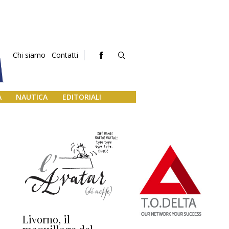
Chi siamo
Contatti
A
NAUTICA
EDITORIALI
Livorno, il
L’uscita di scena di
Da