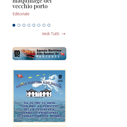
maquillage del
Marilli e il mosaico
gu
vecchio porto
scompaginato
Edi
Editoriale
Editoriale
Vedi Tutti