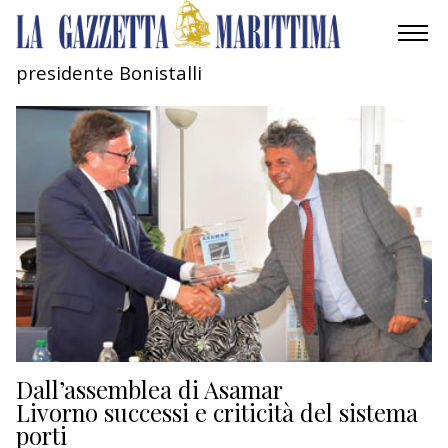
presidente Bonistalli
AMBIENTE
MOBILITÀ
INDUSTRIA
RICERCA
ECONOMIA
TURISMO
CULTURA
Dall’assemblea di Asamar
Livorno successi e criticità del sistema
porti
NAUTICA