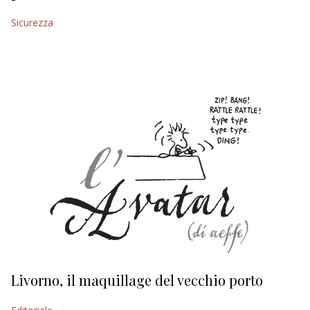
EDITORIALI
Sicurezza
Livorno, il maquillage del vecchio porto
L
s