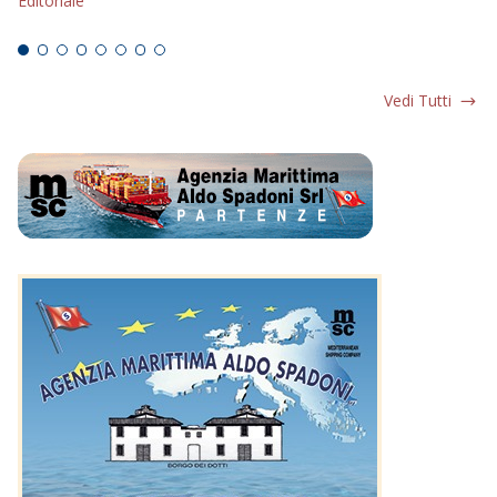
Editoriale
Ed
Vedi Tutti