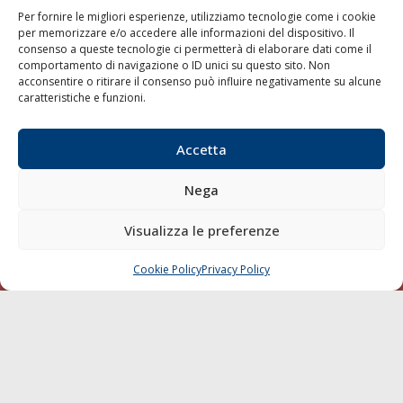
Per fornire le migliori esperienze, utilizziamo tecnologie come i cookie
per memorizzare e/o accedere alle informazioni del dispositivo. Il
consenso a queste tecnologie ci permetterà di elaborare dati come il
LA GAZZETTA MARITTIMA
comportamento di navigazione o ID unici su questo sito. Non
acconsentire o ritirare il consenso può influire negativamente su alcune
Indirizzo:
Scali D'Azeglio, 20, 57123 Livorno
caratteristiche e funzioni.
Telefono:
0586 893358
Fax:
0586 892324
Accetta
Email:
redazione@gazzettamarittima.it
P.IVA:
00118570498
Nega
Società Editoriale Marittima a r.l. (Editore) - Autorizzazione
del Tribunale di Livorno n. 217 del 10 giugno 1968 - N°
iscrizione al ROC (Registro Operatori delle Comunicazioni)
Visualizza le preferenze
della Società Editoriale Marittima a r.l.: N° 1301 Iscrizione
della testata elettronica La Gazzetta Marittima al Tribunale
Cookie Policy
Privacy Policy
CHIAMA
SCRIVI
di Livorno del 15/09/2010.
LINK
Shipping
Porti/Interporti