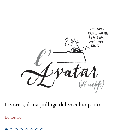
EDITORIALI
Livorno, il maquillage del vecchio porto
L’
s
Editoriale
Ed