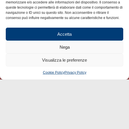
memorizzare e/o accedere alle informazioni del dispositivo. Il consenso a
LA GAZZETTA MARITTIMA
queste tecnologie ci permetterà di elaborare dati come il comportamento di
navigazione o ID unici su questo sito. Non acconsentire o ritirare il
Indirizzo:
Scali D'Azeglio, 20, 57123 Livorno
consenso può influire negativamente su alcune caratteristiche e funzioni.
Telefono:
0586 893358
Fax:
0586 892324
Accetta
Email:
redazione@gazzettamarittima.it
P.IVA:
00118570498
Nega
Società Editoriale Marittima a r.l. (Editore) - Autorizzazione
del Tribunale di Livorno n. 217 del 10 giugno 1968 - N°
Visualizza le preferenze
iscrizione al ROC (Registro Operatori delle Comunicazioni)
della Società Editoriale Marittima a r.l.: N° 1301 Iscrizione
della testata elettronica La Gazzetta Marittima al Tribunale di
Cookie Policy
Privacy Policy
CHIAMA
SCRIVI
Livorno del 15/09/2010.
LINK
Shipping
Porti/Interporti
Trasporti