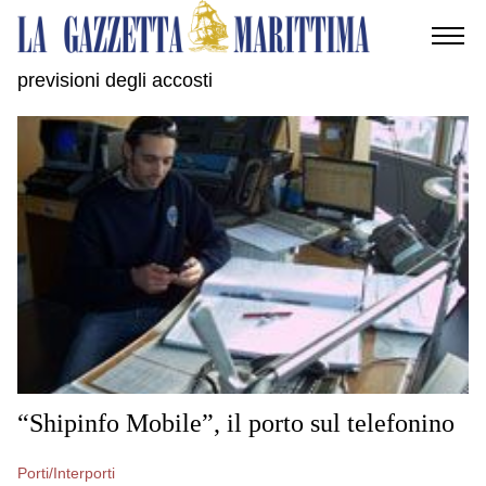
previsioni degli accosti
AMBIENTE
MOBILITÀ
INDUSTRIA
RICERCA
ECONOMIA
TURISMO
CULTURA
“Shipinfo Mobile”, il porto sul telefonino
NAUTICA
Porti/Interporti