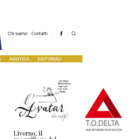
Chi siamo
Contatti
A
NAUTICA
EDITORIALI
Livorno, il
L’uscita di scena di
Da