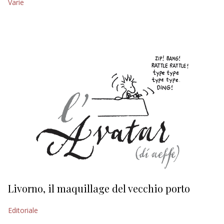
Varie
EDITORIALI
Livorno, il maquillage del vecchio porto
L
s
Editoriale
Ed