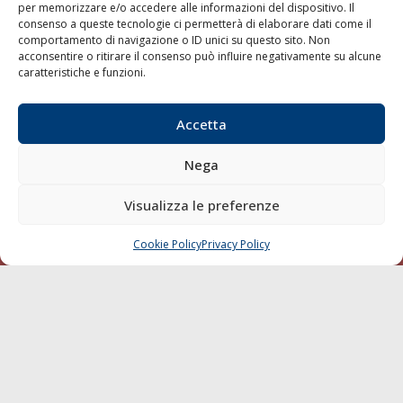
per memorizzare e/o accedere alle informazioni del dispositivo. Il
consenso a queste tecnologie ci permetterà di elaborare dati come il
LA GAZZETTA MARITTIMA
comportamento di navigazione o ID unici su questo sito. Non
acconsentire o ritirare il consenso può influire negativamente su alcune
Indirizzo:
Scali D'Azeglio, 20, 57123 Livorno
caratteristiche e funzioni.
Telefono:
0586 893358
Fax:
0586 892324
Accetta
Email:
redazione@gazzettamarittima.it
P.IVA:
00118570498
Nega
Società Editoriale Marittima a r.l. (Editore) - Autorizzazione
del Tribunale di Livorno n. 217 del 10 giugno 1968 - N°
iscrizione al ROC (Registro Operatori delle Comunicazioni)
Visualizza le preferenze
della Società Editoriale Marittima a r.l.: N° 1301 Iscrizione
della testata elettronica La Gazzetta Marittima al Tribunale
Cookie Policy
Privacy Policy
CHIAMA
SCRIVI
di Livorno del 15/09/2010.
LINK
Shipping
Porti/Interporti
Trasporti