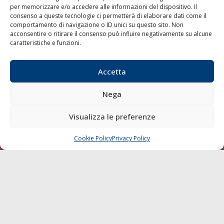
per memorizzare e/o accedere alle informazioni del dispositivo. Il
consenso a queste tecnologie ci permetterà di elaborare dati come il
LA GAZZETTA MARITTIMA
comportamento di navigazione o ID unici su questo sito. Non
acconsentire o ritirare il consenso può influire negativamente su alcune
Indirizzo:
Scali D'Azeglio, 20, 57123 Livorno
caratteristiche e funzioni.
Telefono:
0586 893358
Fax:
0586 892324
Accetta
Email:
redazione@gazzettamarittima.it
P.IVA:
00118570498
Nega
Società Editoriale Marittima a r.l. (Editore) - Autorizzazione
del Tribunale di Livorno n. 217 del 10 giugno 1968 - N°
iscrizione al ROC (Registro Operatori delle Comunicazioni)
Visualizza le preferenze
della Società Editoriale Marittima a r.l.: N° 1301 Iscrizione
della testata elettronica La Gazzetta Marittima al Tribunale
Cookie Policy
Privacy Policy
CHIAMA
SCRIVI
di Livorno del 15/09/2010.
LINK
Shipping
Porti/Interporti
Trasporti