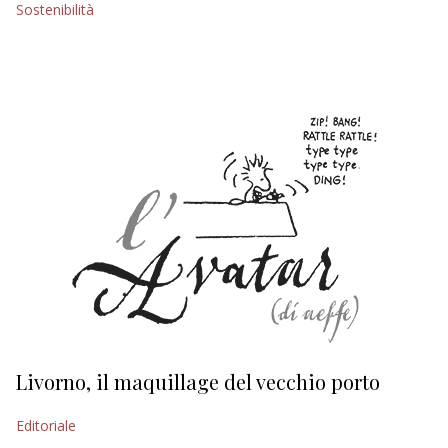
Sostenibilità
EDITORIALI
Livorno, il maquillage del vecchio porto
L
s
Editoriale
Ed