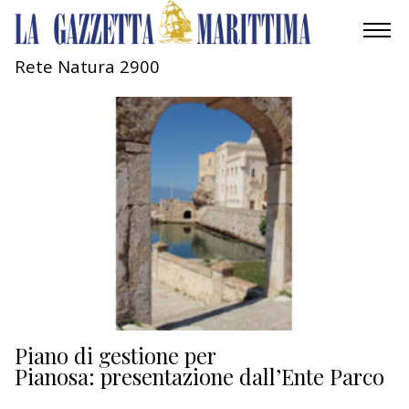
Rete Natura 2900
AMBIENTE
MOBILITÀ
INDUSTRIA
RICERCA
ECONOMIA
TURISMO
CULTURA
Piano di gestione per
Pianosa: presentazione dall’Ente Parco
NAUTICA