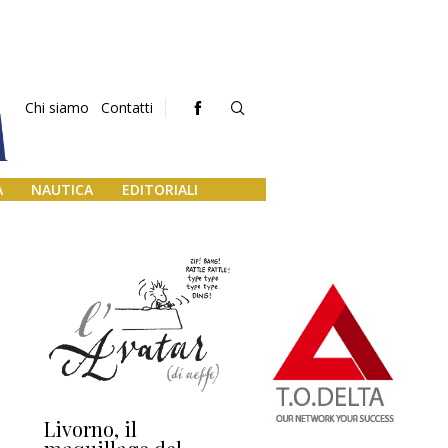
Chi siamo
Contatti
A
NAUTICA
EDITORIALI
Livorno, il
L’uscita di scena di
Da