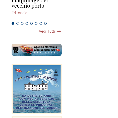
maquillage del
Marilli e il mosaico
gu
vecchio porto
scompaginato
Edi
d
Editoriale
Editoriale
Vedi Tutti