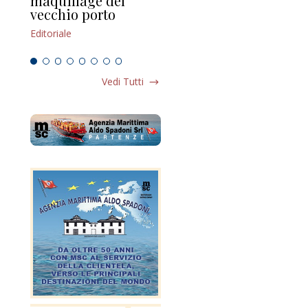
maquillage del
Marilli e il mosaico
gu
vecchio porto
scompaginato
Edi
Editoriale
Editoriale
Vedi Tutti