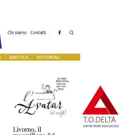
Chi siamo
Contatti
A
NAUTICA
EDITORIALI
Livorno, il
L’uscita di scena di
Da