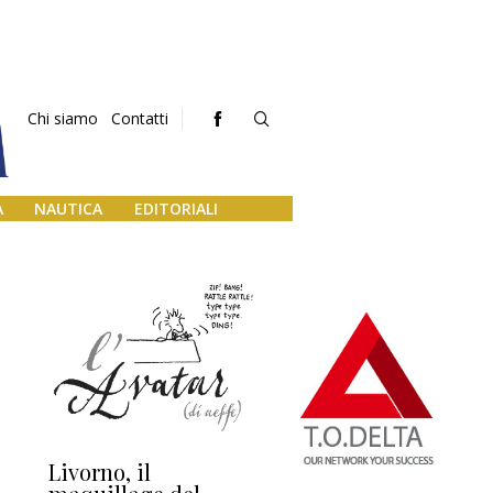
Chi siamo
Contatti
A
NAUTICA
EDITORIALI
Livorno, il
L’uscita di scena di
Da