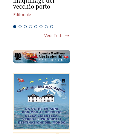
maquillage del
Marilli e il mosaico
gu
vecchio porto
scompaginato
Edi
Editoriale
Editoriale
Vedi Tutti