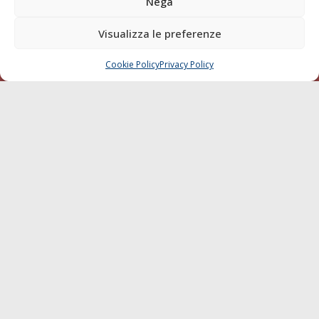
Nega
della testata elettronica La Gazzetta Marittima al Tribunale
di Livorno del 15/09/2010.
Visualizza le preferenze
LINK
Cookie Policy
Privacy Policy
CHIAMA
SCRIVI
Shipping
Porti/Interporti
Trasporti
Varie
Sostenibilità
Compagnie di Navigazione
Blue economy
Diporto
Chi siamo
Contatti
SEGUI