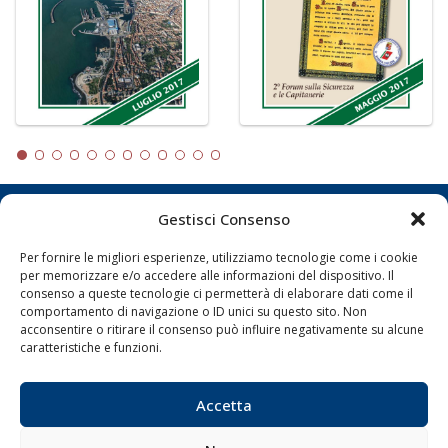
Gestisci Consenso
LA GAZZETTA MARITTIMA
Per fornire le migliori esperienze, utilizziamo tecnologie come i cookie
Indirizzo:
Scali D'Azeglio, 20, 57123 Livorno
per memorizzare e/o accedere alle informazioni del dispositivo. Il
Telefono:
0586 893358
consenso a queste tecnologie ci permetterà di elaborare dati come il
comportamento di navigazione o ID unici su questo sito. Non
Fax:
0586 892324
acconsentire o ritirare il consenso può influire negativamente su alcune
Email:
redazione@gazzettamarittima.it
caratteristiche e funzioni.
P.IVA:
00118570498
Società Editoriale Marittima a r.l. (Editore) - Autorizzazione
del Tribunale di Livorno n. 217 del 10 giugno 1968 - N°
Accetta
iscrizione al ROC (Registro Operatori delle Comunicazioni)
della Società Editoriale Marittima a r.l.: N° 1301 Iscrizione