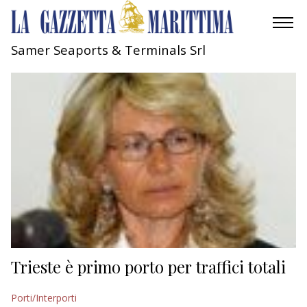
Samer Seaports & Terminals Srl
AMBIENTE
MOBILITÀ
INDUSTRIA
RICERCA
ECONOMIA
TURISMO
CULTURA
Trieste è primo porto per traffici totali
NAUTICA
Porti/Interporti