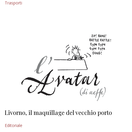
Trasporti
EDITORIALI
Livorno, il maquillage del vecchio porto
L
s
Editoriale
Ed