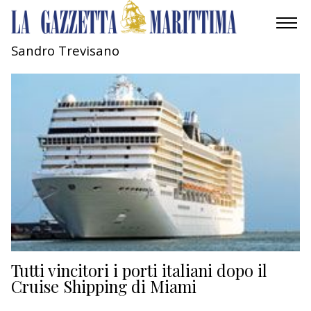
Sandro Trevisano
AMBIENTE
MOBILITÀ
INDUSTRIA
RICERCA
ECONOMIA
TURISMO
CULTURA
Tutti vincitori i porti italiani dopo il
Cruise Shipping di Miami
NAUTICA