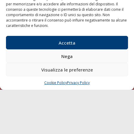
per memorizzare e/o accedere alle informazioni del dispositivo. Il
consenso a queste tecnologie ci permetterà di elaborare dati come il
LA GAZZETTA MARITTIMA
comportamento di navigazione o ID unici su questo sito. Non
acconsentire o ritirare il consenso può influire negativamente su alcune
Indirizzo:
Scali D'Azeglio, 20, 57123 Livorno
caratteristiche e funzioni.
Telefono:
0586 893358
Fax:
0586 892324
Accetta
Email:
redazione@gazzettamarittima.it
P.IVA:
00118570498
Nega
Società Editoriale Marittima a r.l. (Editore) - Autorizzazione
del Tribunale di Livorno n. 217 del 10 giugno 1968 - N°
iscrizione al ROC (Registro Operatori delle Comunicazioni)
Visualizza le preferenze
della Società Editoriale Marittima a r.l.: N° 1301 Iscrizione
della testata elettronica La Gazzetta Marittima al Tribunale
Cookie Policy
Privacy Policy
CHIAMA
SCRIVI
di Livorno del 15/09/2010.
LINK
Shipping
Porti/Interporti
Trasporti