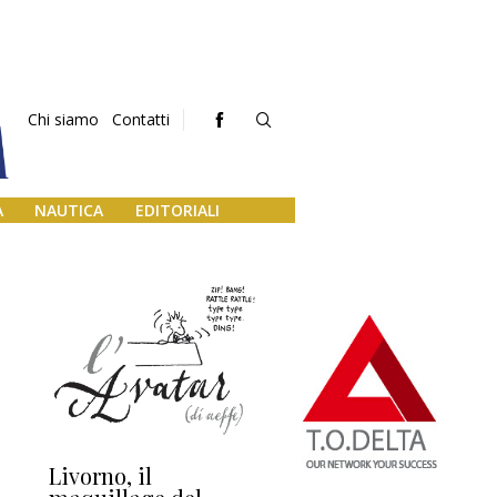
Chi siamo
Contatti
A
NAUTICA
EDITORIALI
Livorno, il
L’uscita di scena di
Da