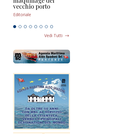
maquillage del
Marilli e il mosaico
gu
vecchio porto
scompaginato
Edi
Editoriale
Editoriale
Vedi Tutti