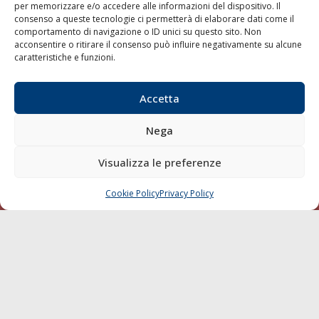
per memorizzare e/o accedere alle informazioni del dispositivo. Il
consenso a queste tecnologie ci permetterà di elaborare dati come il
LA GAZZETTA MARITTIMA
comportamento di navigazione o ID unici su questo sito. Non
acconsentire o ritirare il consenso può influire negativamente su alcune
Indirizzo:
Scali D'Azeglio, 20, 57123 Livorno
caratteristiche e funzioni.
Telefono:
0586 893358
Fax:
0586 892324
Accetta
Email:
redazione@gazzettamarittima.it
P.IVA:
00118570498
Nega
Società Editoriale Marittima a r.l. (Editore) - Autorizzazione
del Tribunale di Livorno n. 217 del 10 giugno 1968 - N°
iscrizione al ROC (Registro Operatori delle Comunicazioni)
Visualizza le preferenze
della Società Editoriale Marittima a r.l.: N° 1301 Iscrizione
della testata elettronica La Gazzetta Marittima al Tribunale
Cookie Policy
Privacy Policy
CHIAMA
SCRIVI
di Livorno del 15/09/2010.
LINK
Shipping
Porti/Interporti
Trasporti