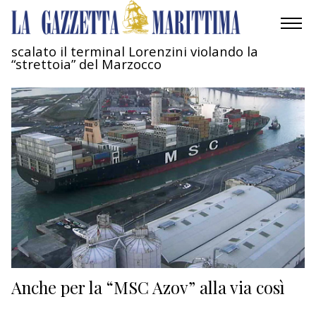
scalato il terminal Lorenzini violando la
“strettoia” del Marzocco
AMBIENTE
MOBILITÀ
INDUSTRIA
RICERCA
ECONOMIA
TURISMO
CULTURA
Anche per la “MSC Azov” alla via così
NAUTICA