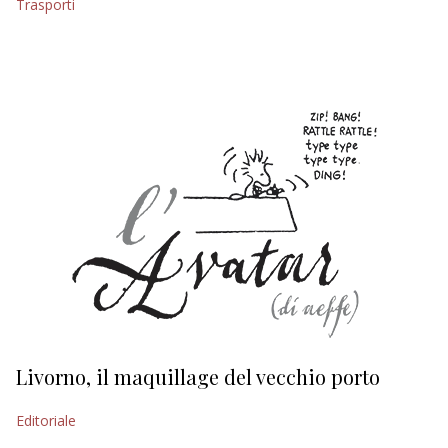
Trasporti
EDITORIALI
Livorno, il maquillage del vecchio porto
L
s
Editoriale
Ed