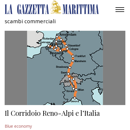
scambi commerciali
AMBIENTE
MOBILITÀ
INDUSTRIA
RICERCA
ECONOMIA
TURISMO
CULTURA
Il Corridoio Reno-Alpi e l’Italia
NAUTICA
Blue economy