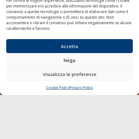
Per fornire le migliori esperienze, utilizziamo tecnologie come i cookie
Società Editoriale Marittima a r.l. (Editore) - Autorizzazione
per memorizzare e/o accedere alle informazioni del dispositivo. Il
consenso a queste tecnologie ci permetterà di elaborare dati come il
del Tribunale di Livorno n. 217 del 10 giugno 1968 - N°
comportamento di navigazione o ID unici su questo sito. Non
iscrizione al ROC (Registro Operatori delle Comunicazioni)
acconsentire o ritirare il consenso può influire negativamente su alcune
della Società Editoriale Marittima a r.l.: N° 1301 Iscrizione
caratteristiche e funzioni.
della testata elettronica La Gazzetta Marittima al Tribunale
di Livorno del 15/09/2010.
Accetta
LINK
Nega
Shipping
Porti/Interporti
Visualizza le preferenze
Trasporti
Cookie Policy
Privacy Policy
CHIAMA
SCRIVI
Varie
Sostenibilità
Compagnie di Navigazione
Blue economy
Diporto