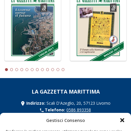
LA GAZZETTA MARITTIMA
Indirizzo:
Scali D'Azeglio, 20, 57123 Livorno
Telefono:
0586 893358
Fax:
0586 892324
Gestisci Consenso
Email:
redazione@gazzettamarittima.it
P.IVA:
00118570498