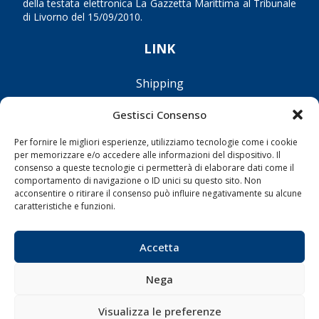
della testata elettronica La Gazzetta Marittima al Tribunale
di Livorno del 15/09/2010.
LINK
Shipping
Porti/Interporti
Gestisci Consenso
Trasporti
Per fornire le migliori esperienze, utilizziamo tecnologie come i cookie
Varie
per memorizzare e/o accedere alle informazioni del dispositivo. Il
Sostenibilità
consenso a queste tecnologie ci permetterà di elaborare dati come il
comportamento di navigazione o ID unici su questo sito. Non
Compagnie di Navigazione
acconsentire o ritirare il consenso può influire negativamente su alcune
caratteristiche e funzioni.
Blue economy
Diporto
Accetta
Chi siamo
Contatti
Nega
Visualizza le preferenze
SEGUI