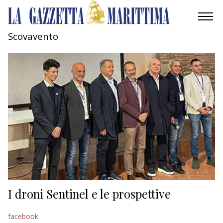
Scovavento
AMBIENTE
MOBILITÀ
INDUSTRIA
RICERCA
ECONOMIA
TURISMO
CULTURA
I droni Sentinel e le prospettive
NAUTICA
facebook