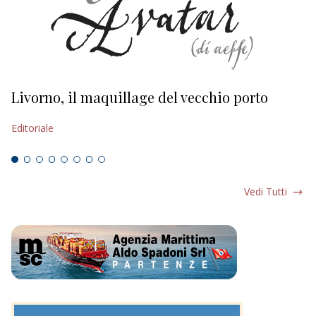
Livorno, il maquillage del vecchio porto
L
s
Editoriale
Ed
Vedi Tutti