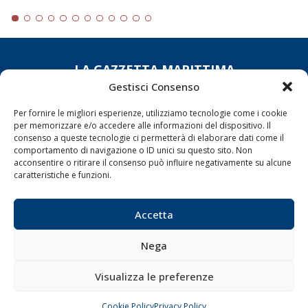
LA GAZZETTA MARITTIMA
Gestisci Consenso
Indirizzo:
Scali D'Azeglio, 20, 57123 Livorno
Telefono:
0586 893358
Per fornire le migliori esperienze, utilizziamo tecnologie come i cookie
per memorizzare e/o accedere alle informazioni del dispositivo. Il
Fax:
0586 892324
consenso a queste tecnologie ci permetterà di elaborare dati come il
Email:
redazione@gazzettamarittima.it
comportamento di navigazione o ID unici su questo sito. Non
P.IVA:
00118570498
acconsentire o ritirare il consenso può influire negativamente su alcune
caratteristiche e funzioni.
Società Editoriale Marittima a r.l. (Editore) - Autorizzazione
del Tribunale di Livorno n. 217 del 10 giugno 1968 - N°
iscrizione al ROC (Registro Operatori delle Comunicazioni)
Accetta
della Società Editoriale Marittima a r.l.: N° 1301 Iscrizione
della testata elettronica La Gazzetta Marittima al Tribunale
di Livorno del 15/09/2010.
Nega
LINK
Visualizza le preferenze
Shipping
Cookie Policy
Privacy Policy