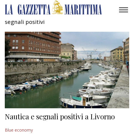
segnali positivi
AMBIENTE
MOBILITÀ
INDUSTRIA
RICERCA
ECONOMIA
TURISMO
CULTURA
Nautica e segnali positivi a Livorno
NAUTICA
Blue economy