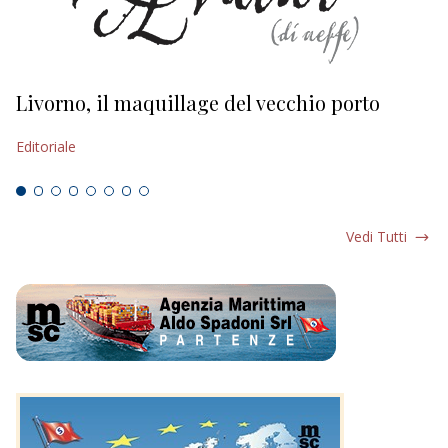
Livorno, il maquillage del vecchio porto
L
s
Editoriale
Ed
Vedi Tutti