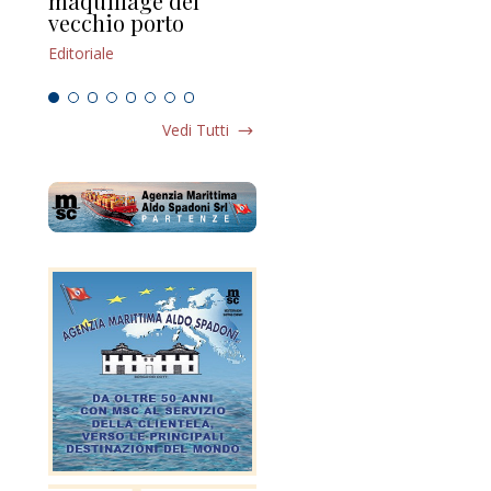
maquillage del
Marilli e il mosaico
gu
vecchio porto
scompaginato
Edi
Editoriale
Editoriale
Vedi Tutti