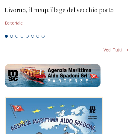
Livorno, il maquillage del vecchio porto
L
s
Editoriale
Ed
Vedi Tutti