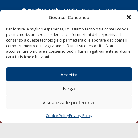
Indirizzo:
Scali D'Azeglio, 20, 57123 Livorno
Gestisci Consenso
Telefono:
0586 893358
Fax:
0586 892324
Per fornire le migliori esperienze, utilizziamo tecnologie come i cookie
Email:
redazione@gazzettamarittima.it
per memorizzare e/o accedere alle informazioni del dispositivo. Il
P.IVA:
00118570498
consenso a queste tecnologie ci permetterà di elaborare dati come il
Società Editoriale Marittima a r.l. (Editore) - Autorizzazione
comportamento di navigazione o ID unici su questo sito. Non
del Tribunale di Livorno n. 217 del 10 giugno 1968 - N°
acconsentire o ritirare il consenso può influire negativamente su alcune
caratteristiche e funzioni.
iscrizione al ROC (Registro Operatori delle Comunicazioni)
della Società Editoriale Marittima a r.l.: N° 1301 Iscrizione
della testata elettronica La Gazzetta Marittima al Tribunale
Accetta
di Livorno del 15/09/2010.
LINK
Nega
Visualizza le preferenze
Shipping
Porti/Interporti
Cookie Policy
Privacy Policy
CHIAMA
SCRIVI
Trasporti
Varie