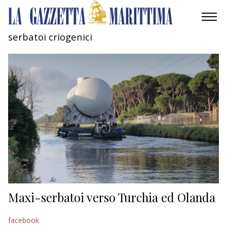
serbatoi criogenici
AMBIENTE
MOBILITÀ
INDUSTRIA
RICERCA
ECONOMIA
TURISMO
CULTURA
Maxi-serbatoi verso Turchia ed Olanda
NAUTICA
facebook