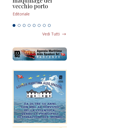
maquillage del
Marilli e il mosaico
gu
vecchio porto
scompaginato
Edi
Editoriale
Editoriale
Vedi Tutti