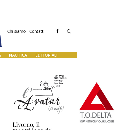
Chi siamo
Contatti
A
NAUTICA
EDITORIALI
Livorno, il
L’uscita di scena di
Da