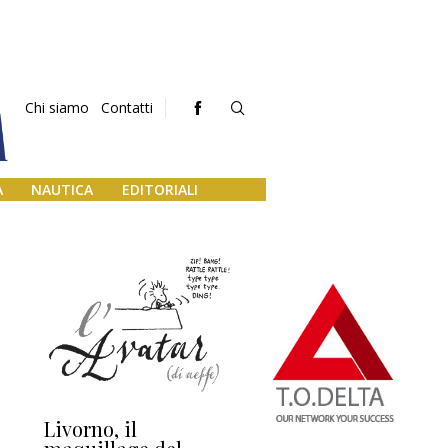
Chi siamo
Contatti
A
NAUTICA
EDITORIALI
Livorno, il
L’uscita di scena di
Da