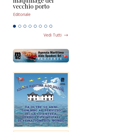
maquillage del
Marilli e il mosaico
gu
vecchio porto
scompaginato
Edi
Editoriale
Editoriale
Vedi Tutti