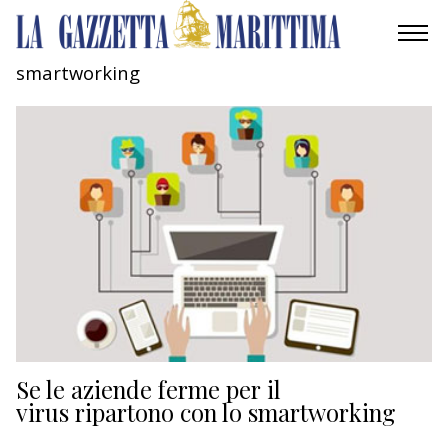
smartworking
AMBIENTE
MOBILITÀ
INDUSTRIA
RICERCA
ECONOMIA
TURISMO
CULTURA
Se le aziende ferme per il
virus ripartono con lo smartworking
NAUTICA