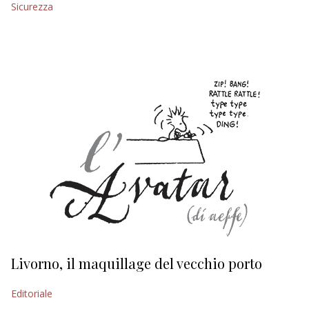
Sicurezza
EDITORIALI
Livorno, il maquillage del vecchio porto
L
s
Editoriale
Ed