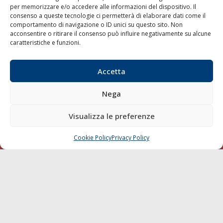
per memorizzare e/o accedere alle informazioni del dispositivo. Il
consenso a queste tecnologie ci permetterà di elaborare dati come il
LA GAZZETTA MARITTIMA
comportamento di navigazione o ID unici su questo sito. Non
acconsentire o ritirare il consenso può influire negativamente su alcune
Indirizzo:
Scali D'Azeglio, 20, 57123 Livorno
caratteristiche e funzioni.
Telefono:
0586 893358
Fax:
0586 892324
Accetta
Email:
redazione@gazzettamarittima.it
P.IVA:
00118570498
Nega
Società Editoriale Marittima a r.l. (Editore) - Autorizzazione
del Tribunale di Livorno n. 217 del 10 giugno 1968 - N°
iscrizione al ROC (Registro Operatori delle Comunicazioni)
Visualizza le preferenze
della Società Editoriale Marittima a r.l.: N° 1301 Iscrizione
della testata elettronica La Gazzetta Marittima al Tribunale
Cookie Policy
Privacy Policy
CHIAMA
SCRIVI
di Livorno del 15/09/2010.
LINK
Shipping
Porti/Interporti
Trasporti