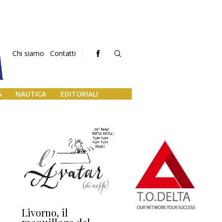
Chi siamo
Contatti
A
NAUTICA
EDITORIALI
Livorno, il
L’uscita di scena di
Da