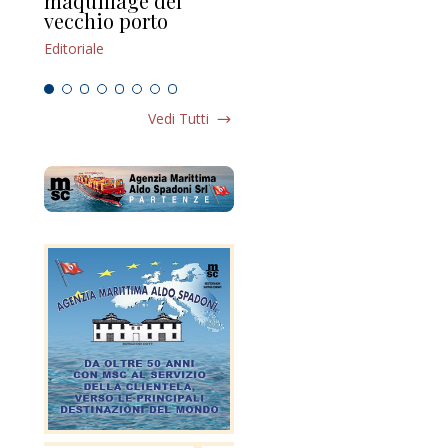
maquillage del
Marilli e il mosaico
gu
vecchio porto
scompaginato
Edi
Editoriale
Editoriale
Vedi Tutti