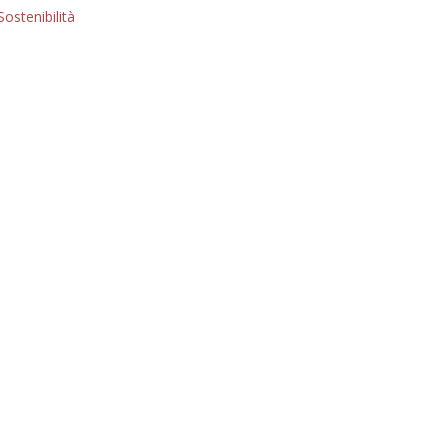
Giorgio
Sostenibilità
Editoriale