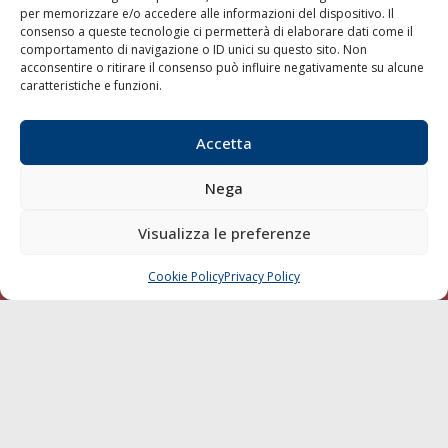
per memorizzare e/o accedere alle informazioni del dispositivo. Il
consenso a queste tecnologie ci permetterà di elaborare dati come il
LA GAZZETTA MARITTIMA
comportamento di navigazione o ID unici su questo sito. Non
acconsentire o ritirare il consenso può influire negativamente su alcune
Indirizzo:
Scali D'Azeglio, 20, 57123 Livorno
caratteristiche e funzioni.
Telefono:
0586 893358
Fax:
0586 892324
Accetta
Email:
redazione@gazzettamarittima.it
P.IVA:
00118570498
Nega
Società Editoriale Marittima a r.l. (Editore) - Autorizzazione
del Tribunale di Livorno n. 217 del 10 giugno 1968 - N°
iscrizione al ROC (Registro Operatori delle Comunicazioni)
Visualizza le preferenze
della Società Editoriale Marittima a r.l.: N° 1301 Iscrizione
della testata elettronica La Gazzetta Marittima al Tribunale
Cookie Policy
Privacy Policy
CHIAMA
SCRIVI
di Livorno del 15/09/2010.
LINK
Shipping
Porti/Interporti
Trasporti