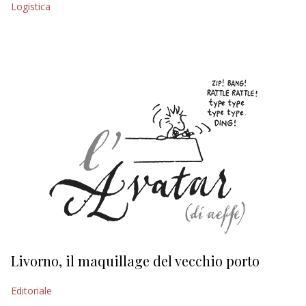
Logistica
EDITORIALI
Livorno, il maquillage del vecchio porto
L
s
Editoriale
Ed