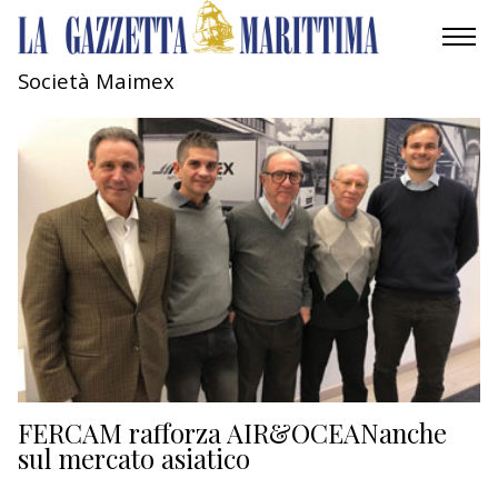
Società Maimex
AMBIENTE
MOBILITÀ
INDUSTRIA
RICERCA
ECONOMIA
TURISMO
CULTURA
FERCAM rafforza AIR&OCEANanche
sul mercato asiatico
NAUTICA