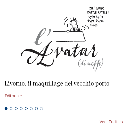
Livorno, il maquillage del vecchio porto
L
s
Editoriale
Ed
Vedi Tutti