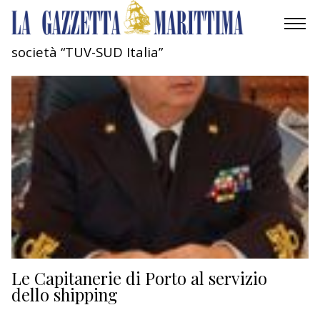
società “TUV-SUD Italia”
AMBIENTE
MOBILITÀ
INDUSTRIA
RICERCA
ECONOMIA
TURISMO
CULTURA
Le Capitanerie di Porto al servizio
dello shipping
NAUTICA