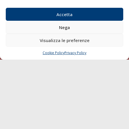
Email:
redazione@gazzettamarittima.it
P.IVA:
00118570498
Accetta
Società Editoriale Marittima a r.l. (Editore) - Autorizzazione
del Tribunale di Livorno n. 217 del 10 giugno 1968 - N°
Nega
iscrizione al ROC (Registro Operatori delle Comunicazioni)
della Società Editoriale Marittima a r.l.: N° 1301 Iscrizione
Visualizza le preferenze
della testata elettronica La Gazzetta Marittima al Tribunale
di Livorno del 15/09/2010.
Cookie Policy
Privacy Policy
CHIAMA
SCRIVI
LINK
Shipping
Porti/Interporti
Trasporti
Varie
Sostenibilità
Compagnie di Navigazione
Blue economy