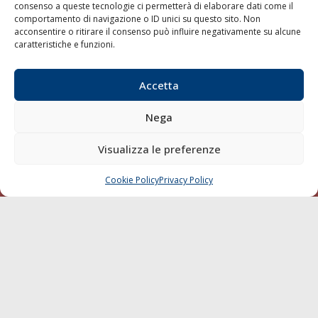
consenso a queste tecnologie ci permetterà di elaborare dati come il
LA GAZZETTA MARITTIMA
comportamento di navigazione o ID unici su questo sito. Non
acconsentire o ritirare il consenso può influire negativamente su alcune
Indirizzo:
Scali D'Azeglio, 20, 57123 Livorno
caratteristiche e funzioni.
Telefono:
0586 893358
Fax:
0586 892324
Accetta
Email:
redazione@gazzettamarittima.it
P.IVA:
00118570498
Nega
Società Editoriale Marittima a r.l. (Editore) - Autorizzazione
del Tribunale di Livorno n. 217 del 10 giugno 1968 - N°
Visualizza le preferenze
iscrizione al ROC (Registro Operatori delle Comunicazioni)
della Società Editoriale Marittima a r.l.: N° 1301 Iscrizione
della testata elettronica La Gazzetta Marittima al Tribunale
Cookie Policy
Privacy Policy
CHIAMA
SCRIVI
di Livorno del 15/09/2010.
LINK
Shipping
Porti/Interporti
Trasporti