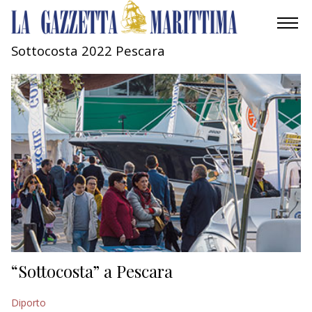
Sottocosta 2022 Pescara
AMBIENTE
MOBILITÀ
INDUSTRIA
RICERCA
ECONOMIA
TURISMO
CULTURA
“Sottocosta” a Pescara
NAUTICA
Diporto