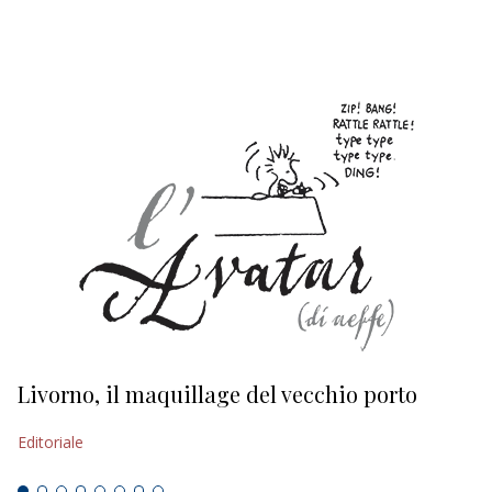
EDITORIALI
Livorno, il maquillage del vecchio porto
L
s
Editoriale
Ed