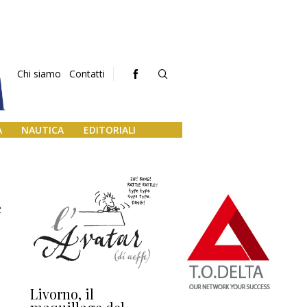
Chi siamo
Contatti
A
NAUTICA
EDITORIALI
e
Livorno, il
L’uscita di scena di
Da