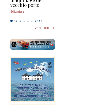
maquillage del
Marilli e il mosaico
gu
vecchio porto
scompaginato
Edi
Editoriale
Editoriale
Vedi Tutti