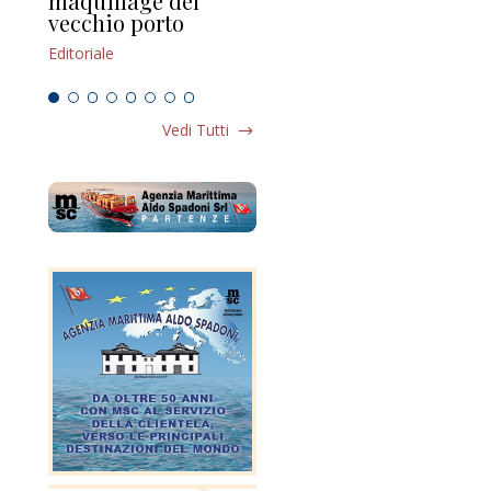
maquillage del
Marilli e il mosaico
gu
vecchio porto
scompaginato
Edi
Editoriale
Editoriale
Vedi Tutti