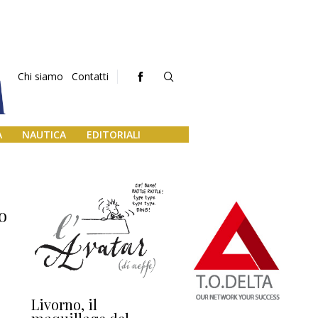
Chi siamo
Contatti
A
NAUTICA
EDITORIALI
so
Livorno, il
L’uscita di scena di
Da