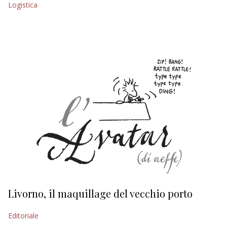
Logistica
EDITORIALI
Livorno, il maquillage del vecchio porto
L
s
Editoriale
Ed