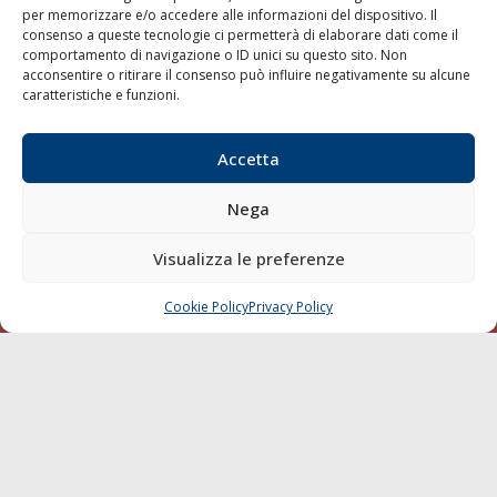
per memorizzare e/o accedere alle informazioni del dispositivo. Il
consenso a queste tecnologie ci permetterà di elaborare dati come il
LA GAZZETTA MARITTIMA
comportamento di navigazione o ID unici su questo sito. Non
acconsentire o ritirare il consenso può influire negativamente su alcune
Indirizzo:
Scali D'Azeglio, 20, 57123 Livorno
caratteristiche e funzioni.
Telefono:
0586 893358
Fax:
0586 892324
Accetta
Email:
redazione@gazzettamarittima.it
P.IVA:
00118570498
Nega
Società Editoriale Marittima a r.l. (Editore) - Autorizzazione
del Tribunale di Livorno n. 217 del 10 giugno 1968 - N°
iscrizione al ROC (Registro Operatori delle Comunicazioni)
Visualizza le preferenze
della Società Editoriale Marittima a r.l.: N° 1301 Iscrizione
della testata elettronica La Gazzetta Marittima al Tribunale
Cookie Policy
Privacy Policy
CHIAMA
SCRIVI
di Livorno del 15/09/2010.
LINK
Shipping
Porti/Interporti
Trasporti