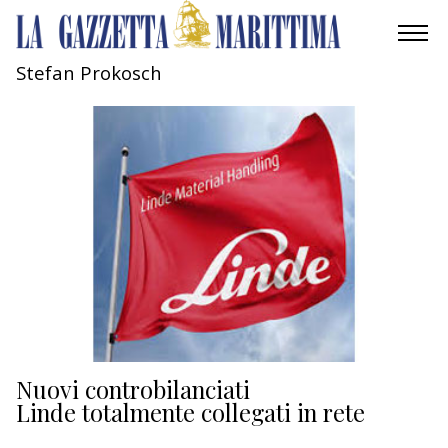
Stefan Prokosch
AMBIENTE
MOBILITÀ
INDUSTRIA
RICERCA
ECONOMIA
TURISMO
CULTURA
Nuovi controbilanciati
Linde totalmente collegati in rete
NAUTICA