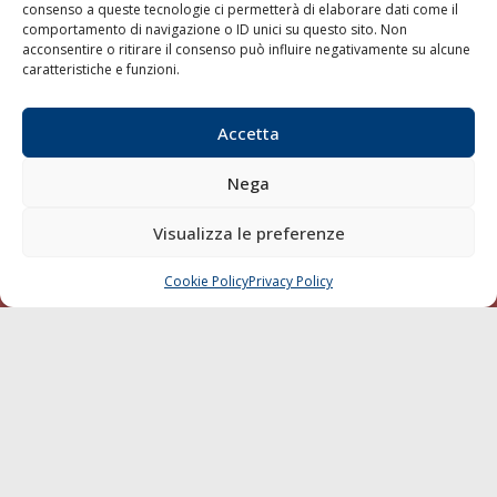
consenso a queste tecnologie ci permetterà di elaborare dati come il
LA GAZZETTA MARITTIMA
comportamento di navigazione o ID unici su questo sito. Non
acconsentire o ritirare il consenso può influire negativamente su alcune
Indirizzo:
Scali D'Azeglio, 20, 57123 Livorno
caratteristiche e funzioni.
Telefono:
0586 893358
Fax:
0586 892324
Accetta
Email:
redazione@gazzettamarittima.it
P.IVA:
00118570498
Nega
Società Editoriale Marittima a r.l. (Editore) - Autorizzazione
del Tribunale di Livorno n. 217 del 10 giugno 1968 - N°
Visualizza le preferenze
iscrizione al ROC (Registro Operatori delle Comunicazioni)
della Società Editoriale Marittima a r.l.: N° 1301 Iscrizione
della testata elettronica La Gazzetta Marittima al Tribunale
Cookie Policy
Privacy Policy
CHIAMA
SCRIVI
di Livorno del 15/09/2010.
LINK
Shipping
Porti/Interporti
Trasporti