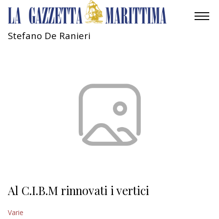
Stefano De Ranieri
AMBIENTE
MOBILITÀ
INDUSTRIA
RICERCA
ECONOMIA
TURISMO
CULTURA
Al C.I.B.M rinnovati i vertici
NAUTICA
Varie