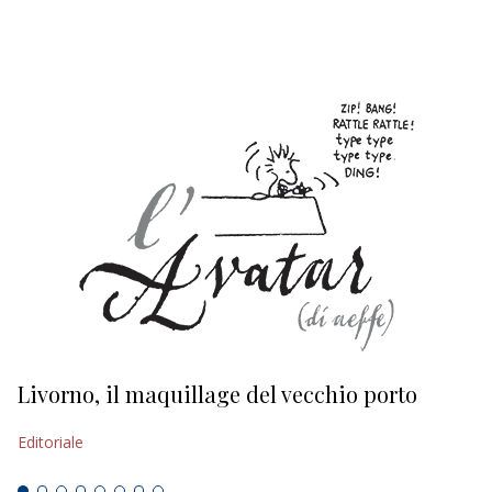
EDITORIALI
Livorno, il maquillage del vecchio porto
L
s
Editoriale
Ed