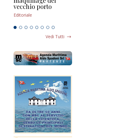
maquillage del
Marilli e il mosaico
gu
vecchio porto
scompaginato
Edi
Editoriale
Editoriale
Vedi Tutti