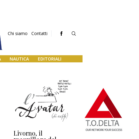
Chi siamo
Contatti
A
NAUTICA
EDITORIALI
Livorno, il
L’uscita di scena di
Da