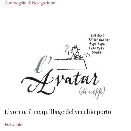
Compagnie di Navigazione
EDITORIALI
Livorno, il maquillage del vecchio porto
L
s
Editoriale
Ed