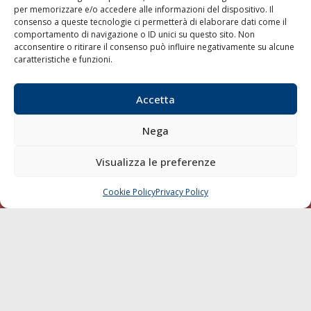
per memorizzare e/o accedere alle informazioni del dispositivo. Il
consenso a queste tecnologie ci permetterà di elaborare dati come il
LA GAZZETTA MARITTIMA
comportamento di navigazione o ID unici su questo sito. Non
acconsentire o ritirare il consenso può influire negativamente su alcune
Indirizzo:
Scali D'Azeglio, 20, 57123 Livorno
caratteristiche e funzioni.
Telefono:
0586 893358
Fax:
0586 892324
Accetta
Email:
redazione@gazzettamarittima.it
P.IVA:
00118570498
Nega
Società Editoriale Marittima a r.l. (Editore) - Autorizzazione
del Tribunale di Livorno n. 217 del 10 giugno 1968 - N°
iscrizione al ROC (Registro Operatori delle Comunicazioni)
Visualizza le preferenze
della Società Editoriale Marittima a r.l.: N° 1301 Iscrizione
della testata elettronica La Gazzetta Marittima al Tribunale
Cookie Policy
Privacy Policy
CHIAMA
SCRIVI
di Livorno del 15/09/2010.
LINK
Shipping
Porti/Interporti
Trasporti