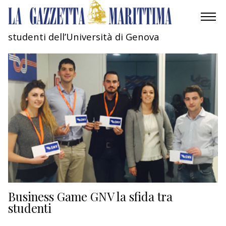
studenti dell’Università di Genova
AMBIENTE
MOBILITÀ
INDUSTRIA
RICERCA
ECONOMIA
TURISMO
CULTURA
Business Game GNV la sfida tra
studenti
NAUTICA