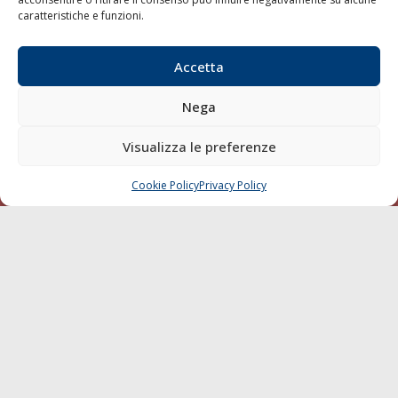
SEGUI
caratteristiche e funzioni.
Accetta
Nega
Visualizza le preferenze
© 1968 - 2026 Tutti i diritti sono riservati
Cookie Policy
Privacy Policy
CHIAMA
SCRIVI
Cookie Policy
Privacy Policy
Mappa del sito
born in
MaMaStudiOs