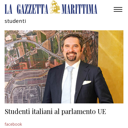
studenti
AMBIENTE
MOBILITÀ
INDUSTRIA
RICERCA
ECONOMIA
TURISMO
CULTURA
Studenti italiani al parlamento UE
NAUTICA
facebook