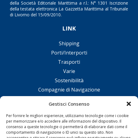
della Società Editoriale Marittima a r.l.: N° 1301 Iscrizione
della testata elettronica La Gazzetta Marittima al Tribunale
di Livorno del 15/09/2010.
LINK
Shipping
Porti/Interporti
Trasporti
Varie
Sostenibilità
Compagnie di Navigazione
Blue economy
Gestisci Consenso
Diporto
Per fornire le migliori esperienze, utilizziamo tecnologie come i cookie
Chi siamo
per memorizzare e/o accedere alle informazioni del dispositivo. Il
Contatti
consenso a queste tecnologie ci permetterà di elaborare dati come il
comportamento di navigazione o ID unici su questo sito. Non
acconsentire o ritirare il consenso può influire negativamente su alcune