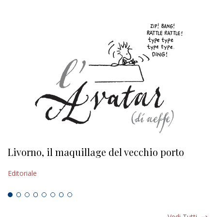
Livorno, il maquillage del vecchio porto
L
s
Editoriale
Ed
Vedi Tutti