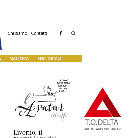
Chi siamo
Contatti
A
NAUTICA
EDITORIALI
Livorno, il
L’uscita di scena di
Da