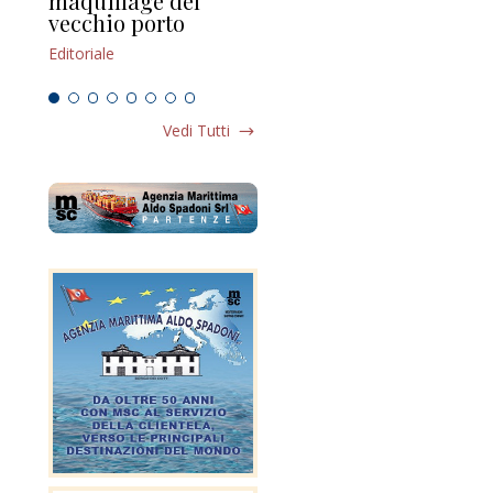
maquillage del
Marilli e il mosaico
gu
vecchio porto
scompaginato
Edi
Editoriale
Editoriale
Vedi Tutti