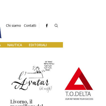
Chi siamo
Contatti
A
NAUTICA
EDITORIALI
Livorno, il
L’uscita di scena di
Da