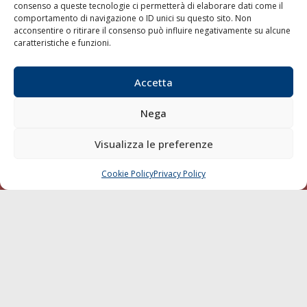
consenso a queste tecnologie ci permetterà di elaborare dati come il
LA GAZZETTA MARITTIMA
comportamento di navigazione o ID unici su questo sito. Non
acconsentire o ritirare il consenso può influire negativamente su alcune
Indirizzo:
Scali D'Azeglio, 20, 57123 Livorno
caratteristiche e funzioni.
Telefono:
0586 893358
Fax:
0586 892324
Accetta
Email:
redazione@gazzettamarittima.it
P.IVA:
00118570498
Nega
Società Editoriale Marittima a r.l. (Editore) - Autorizzazione
del Tribunale di Livorno n. 217 del 10 giugno 1968 - N°
Visualizza le preferenze
iscrizione al ROC (Registro Operatori delle Comunicazioni)
della Società Editoriale Marittima a r.l.: N° 1301 Iscrizione
della testata elettronica La Gazzetta Marittima al Tribunale
Cookie Policy
Privacy Policy
CHIAMA
SCRIVI
di Livorno del 15/09/2010.
LINK
Shipping
Porti/Interporti
Trasporti