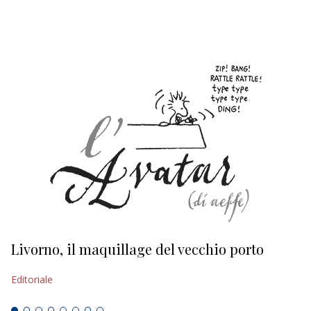
EDITORIALI
Livorno, il maquillage del vecchio porto
L
s
Editoriale
Ed