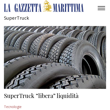
SuperTruck
AMBIENTE
MOBILITÀ
INDUSTRIA
RICERCA
ECONOMIA
TURISMO
CULTURA
SuperTruck “libera” liquidità
NAUTICA
Tecnologie