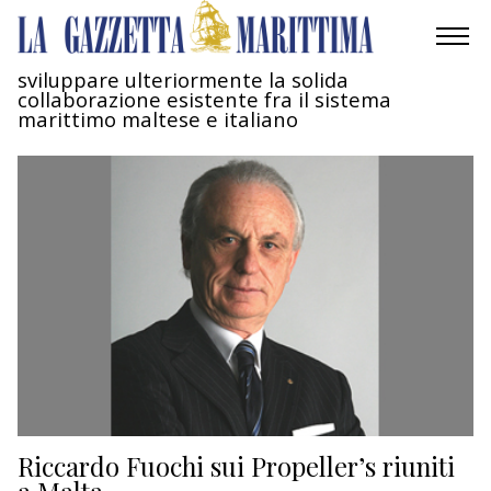
sviluppare ulteriormente la solida
collaborazione esistente fra il sistema
AMBIENTE
marittimo maltese e italiano
MOBILITÀ
INDUSTRIA
RICERCA
ECONOMIA
TURISMO
CULTURA
Riccardo Fuochi sui Propeller’s riuniti
NAUTICA