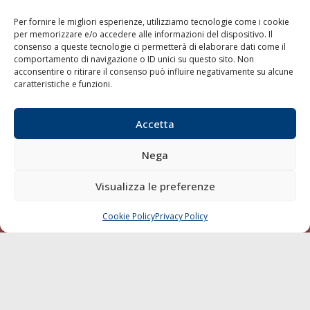
Per fornire le migliori esperienze, utilizziamo tecnologie come i cookie
per memorizzare e/o accedere alle informazioni del dispositivo. Il
LA GAZZETTA MARITTIMA
consenso a queste tecnologie ci permetterà di elaborare dati come il
comportamento di navigazione o ID unici su questo sito. Non
acconsentire o ritirare il consenso può influire negativamente su alcune
Indirizzo:
Scali D'Azeglio, 20, 57123 Livorno
caratteristiche e funzioni.
Telefono:
0586 893358
Fax:
0586 892324
Accetta
Email:
redazione@gazzettamarittima.it
P.IVA:
00118570498
Nega
Società Editoriale Marittima a r.l. (Editore) - Autorizzazione
del Tribunale di Livorno n. 217 del 10 giugno 1968 - N°
iscrizione al ROC (Registro Operatori delle Comunicazioni)
Visualizza le preferenze
della Società Editoriale Marittima a r.l.: N° 1301 Iscrizione
della testata elettronica La Gazzetta Marittima al Tribunale
Cookie Policy
Privacy Policy
CHIAMA
SCRIVI
di Livorno del 15/09/2010.
LINK
Shipping
Porti/Interporti