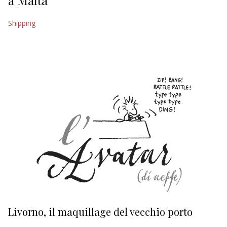
a Malta
EDITORIALI
Shipping
Livorno, il maquillage del vecchio porto
L
s