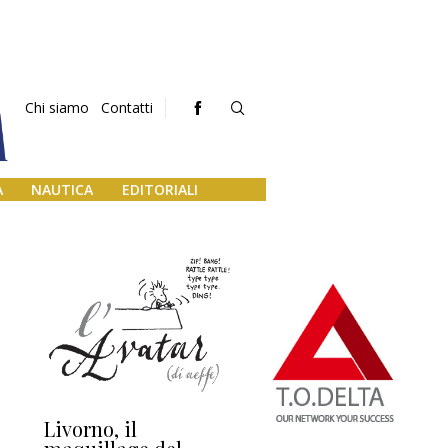
Chi siamo
Contatti
A
NAUTICA
EDITORIALI
Livorno, il
L’uscita di scena di
Da