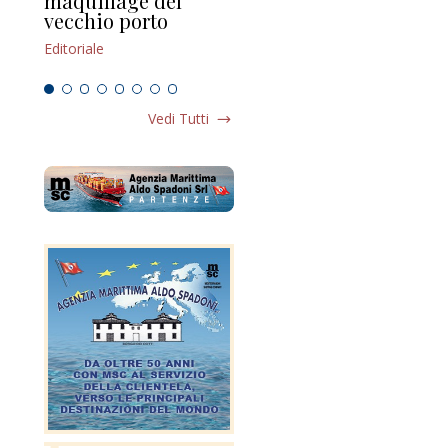
maquillage del
Marilli e il mosaico
gu
vecchio porto
scompaginato
Edi
Editoriale
Editoriale
Vedi Tutti