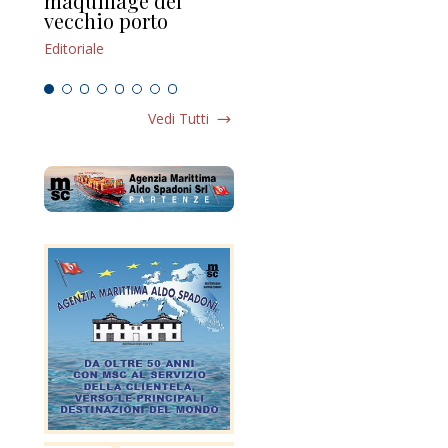
maquillage del
Marilli e il mosaico
gu
vecchio porto
scompaginato
Edi
Editoriale
Editoriale
Vedi Tutti