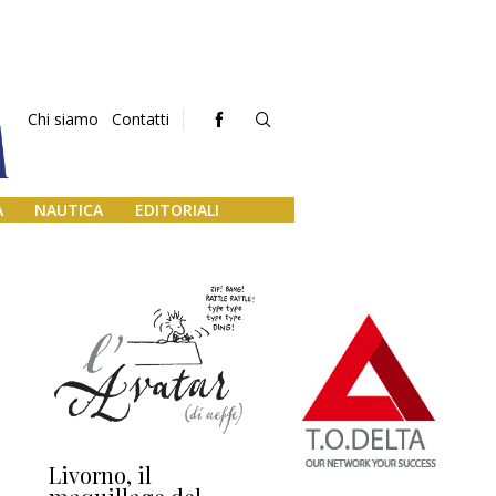
Chi siamo
Contatti
A
NAUTICA
EDITORIALI
Livorno, il
L’uscita di scena di
Da