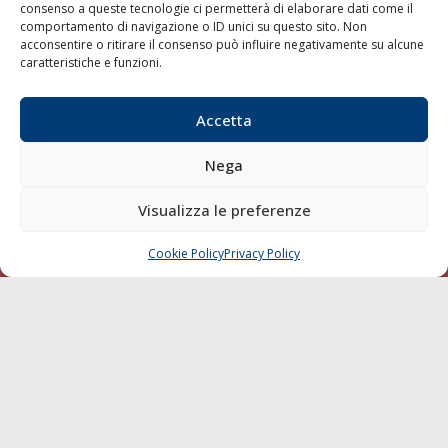
consenso a queste tecnologie ci permetterà di elaborare dati come il
LA GAZZETTA MARITTIMA
comportamento di navigazione o ID unici su questo sito. Non
acconsentire o ritirare il consenso può influire negativamente su alcune
Indirizzo:
Scali D'Azeglio, 20, 57123 Livorno
caratteristiche e funzioni.
Telefono:
0586 893358
Fax:
0586 892324
Accetta
Email:
redazione@gazzettamarittima.it
P.IVA:
00118570498
Nega
Società Editoriale Marittima a r.l. (Editore) - Autorizzazione
del Tribunale di Livorno n. 217 del 10 giugno 1968 - N°
Visualizza le preferenze
iscrizione al ROC (Registro Operatori delle Comunicazioni)
della Società Editoriale Marittima a r.l.: N° 1301 Iscrizione
della testata elettronica La Gazzetta Marittima al Tribunale
Cookie Policy
Privacy Policy
CHIAMA
SCRIVI
di Livorno del 15/09/2010.
LINK
Shipping
Porti/Interporti
Trasporti