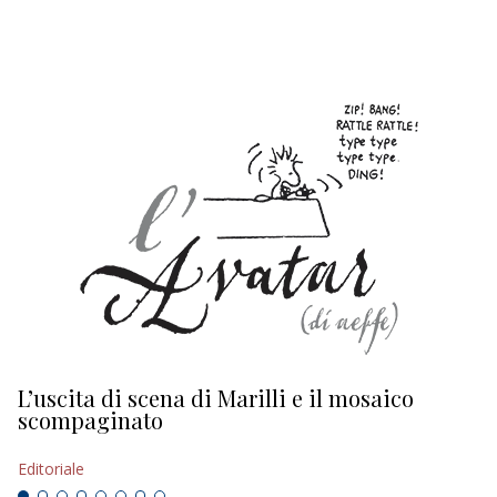
EDITORIALI
L’uscita di scena di Marilli e il mosaico
D
scompaginato
Ed
Editoriale