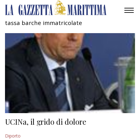
tassa barche immatricolate
AMBIENTE
MOBILITÀ
INDUSTRIA
RICERCA
ECONOMIA
TURISMO
CULTURA
UCINa, il grido di dolore
NAUTICA
Diporto