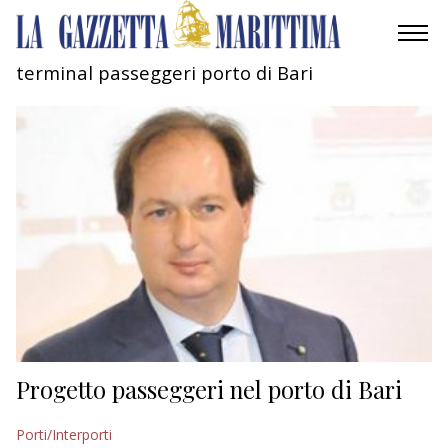
terminal passeggeri porto di Bari
AMBIENTE
MOBILITÀ
INDUSTRIA
RICERCA
ECONOMIA
TURISMO
CULTURA
Progetto passeggeri nel porto di Bari
NAUTICA
Porti/Interporti