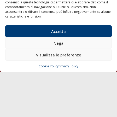
consenso a queste tecnologie ci permetterà di elaborare dati come il
LA GAZZETTA MARITTIMA
comportamento di navigazione o ID unici su questo sito. Non
acconsentire o ritirare il consenso può influire negativamente su alcune
Indirizzo:
Scali D'Azeglio, 20, 57123 Livorno
caratteristiche e funzioni.
Telefono:
0586 893358
Fax:
0586 892324
Accetta
Email:
redazione@gazzettamarittima.it
P.IVA:
00118570498
Nega
Società Editoriale Marittima a r.l. (Editore) - Autorizzazione
del Tribunale di Livorno n. 217 del 10 giugno 1968 - N°
Visualizza le preferenze
iscrizione al ROC (Registro Operatori delle Comunicazioni)
della Società Editoriale Marittima a r.l.: N° 1301 Iscrizione
della testata elettronica La Gazzetta Marittima al Tribunale
Cookie Policy
Privacy Policy
CHIAMA
SCRIVI
di Livorno del 15/09/2010.
LINK
Shipping
Porti/Interporti
Trasporti