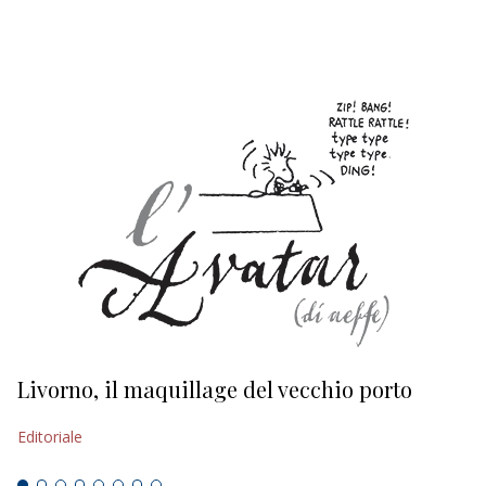
EDITORIALI
Livorno, il maquillage del vecchio porto
L
s
Editoriale
Ed