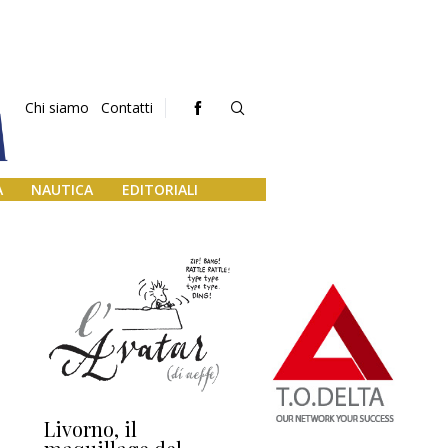
Chi siamo
Contatti
A
NAUTICA
EDITORIALI
Livorno, il
L’uscita di scena di
Da