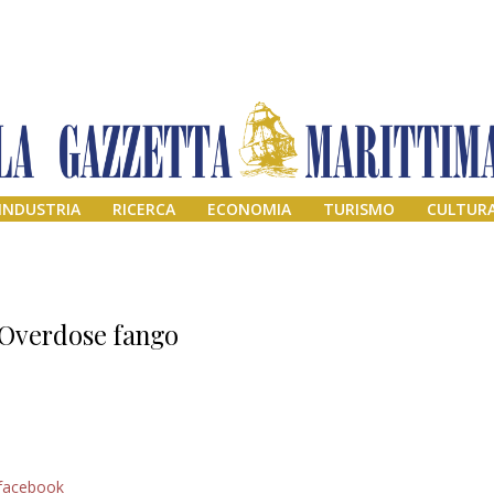
INDUSTRIA
RICERCA
ECONOMIA
TURISMO
CULTUR
Overdose fango
Addio amico
facebook