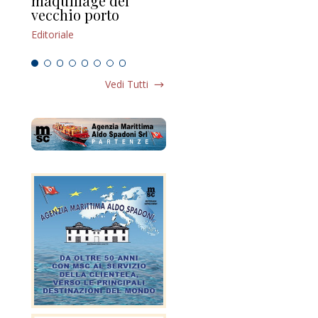
maquillage del
Marilli e il mosaico
gu
vecchio porto
scompaginato
Edi
Editoriale
Editoriale
Vedi Tutti