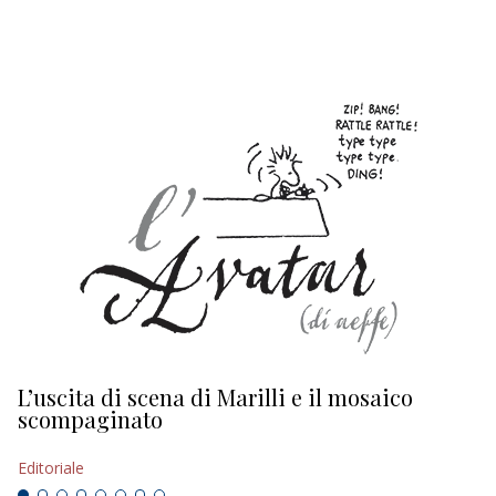
EDITORIALI
L’uscita di scena di Marilli e il mosaico
D
scompaginato
Ed
Editoriale