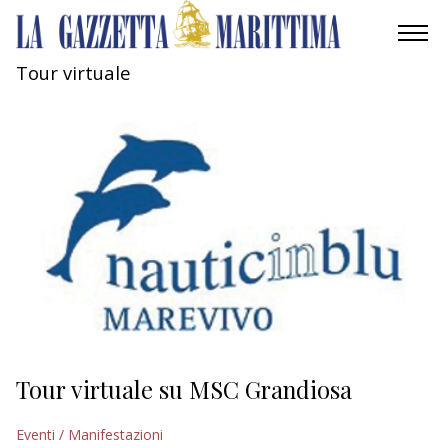
Tour virtuale
AMBIENTE
MOBILITÀ
INDUSTRIA
RICERCA
ECONOMIA
TURISMO
CULTURA
Tour virtuale su MSC Grandiosa
NAUTICA
Eventi / Manifestazioni