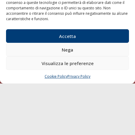
consenso a queste tecnologie ci permetterà di elaborare dati come il
LA GAZZETTA MARITTIMA
comportamento di navigazione o ID unici su questo sito. Non
acconsentire o ritirare il consenso può influire negativamente su alcune
Indirizzo:
Scali D'Azeglio, 20, 57123 Livorno
caratteristiche e funzioni.
Telefono:
0586 893358
Fax:
0586 892324
Accetta
Email:
redazione@gazzettamarittima.it
P.IVA:
00118570498
Nega
Società Editoriale Marittima a r.l. (Editore) - Autorizzazione
del Tribunale di Livorno n. 217 del 10 giugno 1968 - N°
Visualizza le preferenze
iscrizione al ROC (Registro Operatori delle Comunicazioni)
della Società Editoriale Marittima a r.l.: N° 1301 Iscrizione
della testata elettronica La Gazzetta Marittima al Tribunale
Cookie Policy
Privacy Policy
CHIAMA
SCRIVI
di Livorno del 15/09/2010.
LINK
Shipping
Porti/Interporti
Trasporti