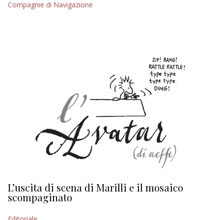
Compagnie di Navigazione
EDITORIALI
L’uscita di scena di Marilli e il mosaico
D
scompaginato
Ed
Editoriale