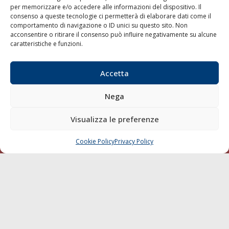
per memorizzare e/o accedere alle informazioni del dispositivo. Il
consenso a queste tecnologie ci permetterà di elaborare dati come il
LA GAZZETTA MARITTIMA
comportamento di navigazione o ID unici su questo sito. Non
acconsentire o ritirare il consenso può influire negativamente su alcune
Indirizzo:
Scali D'Azeglio, 20, 57123 Livorno
caratteristiche e funzioni.
Telefono:
0586 893358
Fax:
0586 892324
Accetta
Email:
redazione@gazzettamarittima.it
P.IVA:
00118570498
Nega
Società Editoriale Marittima a r.l. (Editore) - Autorizzazione
del Tribunale di Livorno n. 217 del 10 giugno 1968 - N°
iscrizione al ROC (Registro Operatori delle Comunicazioni)
Visualizza le preferenze
della Società Editoriale Marittima a r.l.: N° 1301 Iscrizione
della testata elettronica La Gazzetta Marittima al Tribunale
Cookie Policy
Privacy Policy
CHIAMA
SCRIVI
di Livorno del 15/09/2010.
LINK
Shipping
Porti/Interporti
Trasporti