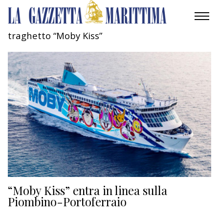
traghetto “Moby Kiss”
AMBIENTE
MOBILITÀ
INDUSTRIA
RICERCA
ECONOMIA
TURISMO
CULTURA
“Moby Kiss” entra in linea sulla
Piombino-Portoferraio
NAUTICA