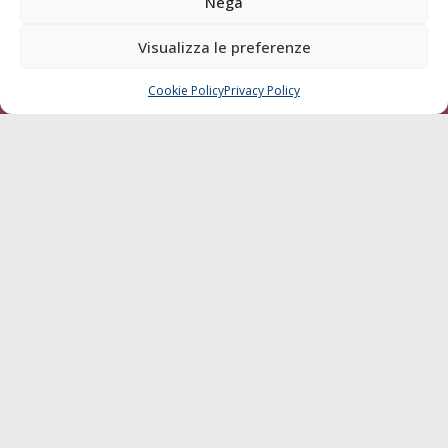
Nega
della testata elettronica La Gazzetta Marittima al Tribunale
di Livorno del 15/09/2010.
Visualizza le preferenze
LINK
Cookie Policy
Privacy Policy
CHIAMA
SCRIVI
Shipping
Porti/Interporti
Trasporti
Varie
Sostenibilità
Compagnie di Navigazione
Blue economy
Diporto
Chi siamo
Contatti
SEGUI