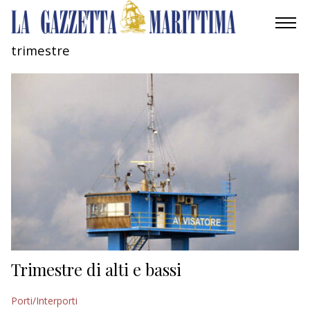
trimestre
AMBIENTE
MOBILITÀ
INDUSTRIA
RICERCA
ECONOMIA
TURISMO
CULTURA
Trimestre di alti e bassi
NAUTICA
Porti/Interporti