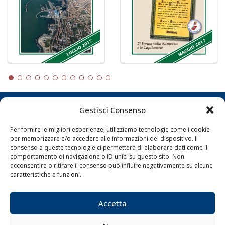
Gestisci Consenso
LA GAZZETTA MARITTIMA
Per fornire le migliori esperienze, utilizziamo tecnologie come i cookie
Indirizzo:
Scali D'Azeglio, 20, 57123 Livorno
per memorizzare e/o accedere alle informazioni del dispositivo. Il
Telefono:
0586 893358
consenso a queste tecnologie ci permetterà di elaborare dati come il
comportamento di navigazione o ID unici su questo sito. Non
Fax:
0586 892324
acconsentire o ritirare il consenso può influire negativamente su alcune
Email:
redazione@gazzettamarittima.it
caratteristiche e funzioni.
P.IVA:
00118570498
Società Editoriale Marittima a r.l. (Editore) - Autorizzazione
del Tribunale di Livorno n. 217 del 10 giugno 1968 - N°
Accetta
iscrizione al ROC (Registro Operatori delle Comunicazioni)
della Società Editoriale Marittima a r.l.: N° 1301 Iscrizione