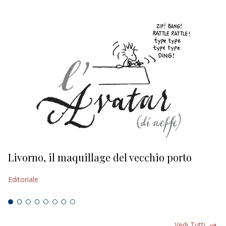
Livorno, il maquillage del vecchio porto
L
s
Editoriale
Ed
Vedi Tutti