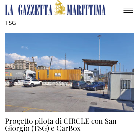
TSG
AMBIENTE
MOBILITÀ
INDUSTRIA
RICERCA
ECONOMIA
TURISMO
CULTURA
Progetto pilota di CIRCLE con San
Giorgio (TSG) e CarBox
NAUTICA