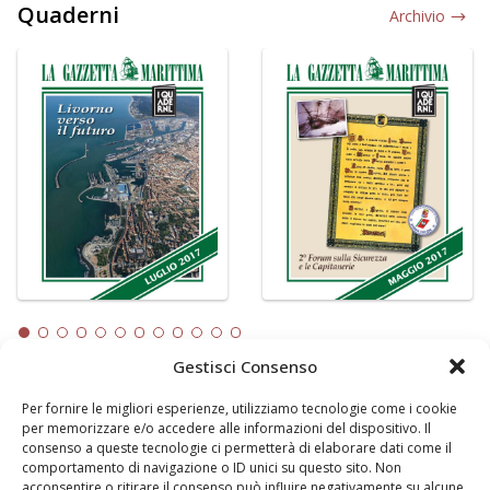
Quaderni
Archivio
Gestisci Consenso
Per fornire le migliori esperienze, utilizziamo tecnologie come i cookie
LA GAZZETTA MARITTIMA
per memorizzare e/o accedere alle informazioni del dispositivo. Il
consenso a queste tecnologie ci permetterà di elaborare dati come il
Indirizzo:
Scali D'Azeglio, 20, 57123 Livorno
comportamento di navigazione o ID unici su questo sito. Non
Telefono:
0586 893358
acconsentire o ritirare il consenso può influire negativamente su alcune