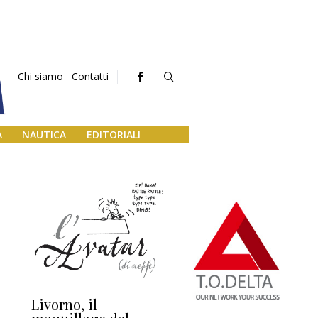
Chi siamo
Contatti
A
NAUTICA
EDITORIALI
Livorno, il
L’uscita di scena di
Da