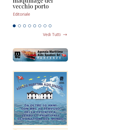
maquillage del
Marilli e il mosaico
gu
vecchio porto
scompaginato
Edi
Editoriale
Editoriale
Vedi Tutti